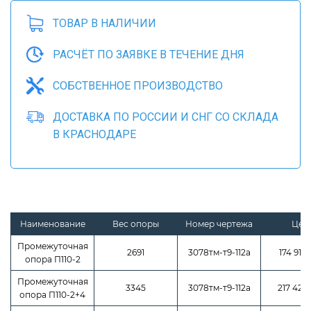
ТОВАР В НАЛИЧИИ
РАСЧЁТ ПО ЗАЯВКЕ В ТЕЧЕНИЕ ДНЯ
СОБСТВЕННОЕ ПРОИЗВОДСТВО
ДОСТАВКА ПО РОССИИ И СНГ СО СКЛАДА
В КРАСНОДАРЕ
Наименование
Вес опоры
Номер чертежа
Цен
Промежуточная
2691
3078тм-т9-112а
174 915 
опора П110-2
Промежуточная
3345
3078тм-т9-112а
217 425 
опора П110-2+4