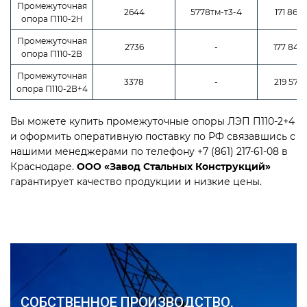
Промежуточная
2644
5778тм-т3-4
171 860 
опора П110-2Н
Промежуточная
2736
-
177 840 
опора П110-2В
Промежуточная
3378
-
219 570 
опора П110-2В+4
Вы можете купить промежуточные опоры ЛЭП П110-2+4
и оформить оперативную поставку по РФ связавшись с
нашими менеджерами по телефону +7 (861) 217-61-08 в
Краснодаре.
ООО «Завод Стальных Конструкций»
гарантирует качество продукции и низкие цены.
СОБСТВЕННОЕ ПРОИЗВОДСТВО,